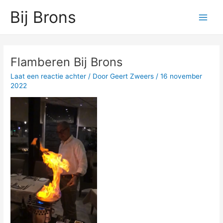
Ga
Main
Bij Brons
naar
Men
de
inhoud
Bericht
navigatie
Flamberen Bij Brons
Laat een reactie achter
/ Door
Geert Zweers
/
16 november
2022