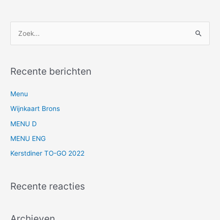
Z
o
e
Recente berichten
k
n
Menu
a
Wijnkaart Brons
a
MENU D
r
MENU ENG
:
Kerstdiner TO-GO 2022
Recente reacties
Archieven