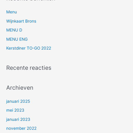
k
n
Menu
a
Wijnkaart Brons
a
MENU D
r
MENU ENG
:
Kerstdiner TO-GO 2022
Recente reacties
Archieven
januari 2025
mei 2023
januari 2023
november 2022