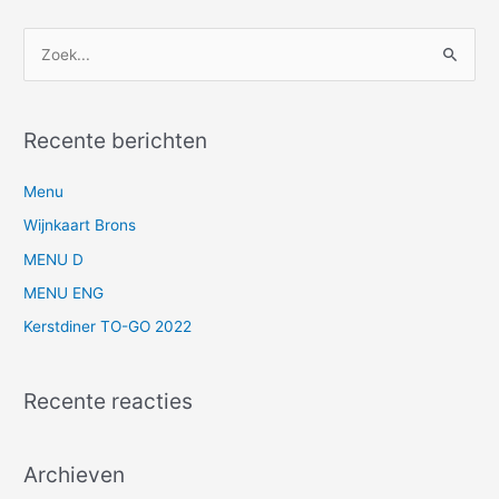
Z
o
e
Recente berichten
k
n
Menu
a
Wijnkaart Brons
a
MENU D
r
MENU ENG
:
Kerstdiner TO-GO 2022
Recente reacties
Archieven