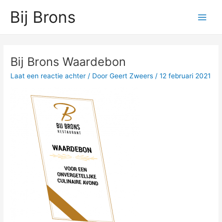
Ga
Main
Bij Brons
naar
Men
de
inhoud
Bericht
navigatie
Bij Brons Waardebon
Laat een reactie achter
/ Door
Geert Zweers
/
12 februari 2021