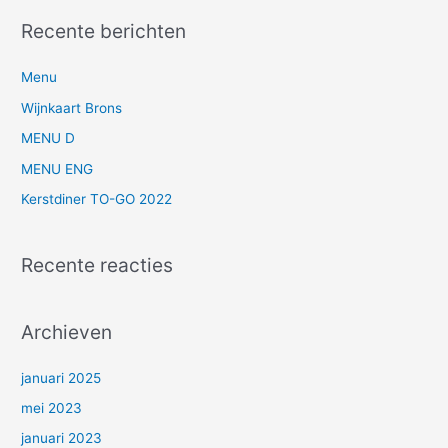
e
Recente berichten
k
n
Menu
a
Wijnkaart Brons
a
MENU D
r
MENU ENG
:
Kerstdiner TO-GO 2022
Recente reacties
Archieven
januari 2025
mei 2023
januari 2023