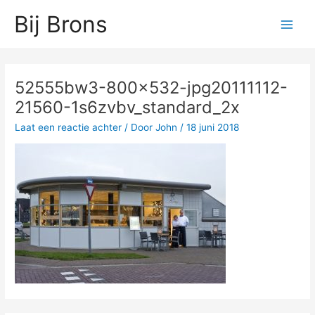
Ga
Main
Bij Brons
naar
Men
de
inhoud
52555bw3-800×532-jpg20111112-
21560-1s6zvbv_standard_2x
Laat een reactie achter
/ Door
John
/
18 juni 2018