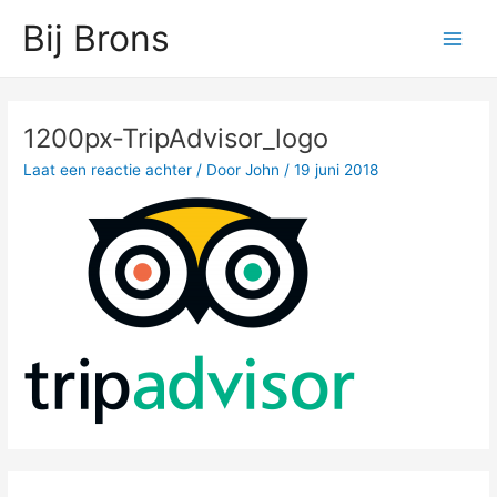
Ga
Main
Bij Brons
naar
Men
de
inhoud
1200px-TripAdvisor_logo
Laat een reactie achter
/ Door
John
/
19 juni 2018