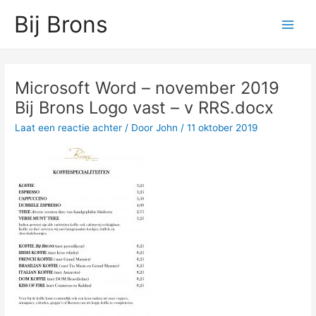
Ga
Main
Bij Brons
naar
Men
de
inhoud
Microsoft Word – november 2019
Bij Brons Logo vast – v RRS.docx
Laat een reactie achter
/ Door
John
/
11 oktober 2019