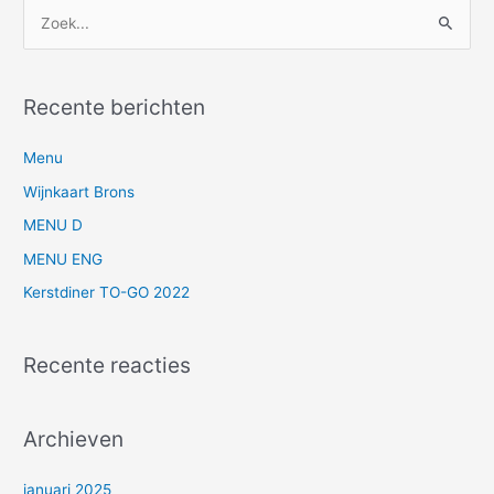
Z
o
e
Recente berichten
k
n
Menu
a
Wijnkaart Brons
a
MENU D
r
MENU ENG
:
Kerstdiner TO-GO 2022
Recente reacties
Archieven
januari 2025