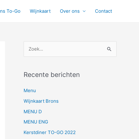
ons To-Go
Wijnkaart
Over ons
Contact
Z
o
e
Recente berichten
k
n
Menu
a
Wijnkaart Brons
a
MENU D
r
MENU ENG
:
Kerstdiner TO-GO 2022