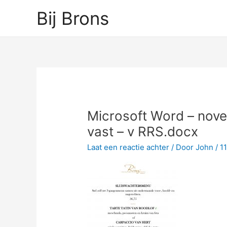
Ga
Bij Brons
naar
de
inhoud
Microsoft Word – nov
vast – v RRS.docx
Laat een reactie achter
/ Door
John
/
1