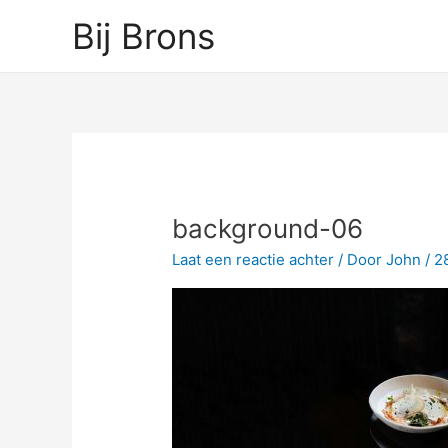
Ga
Bij Brons
naar
de
inhoud
background-06
Laat een reactie achter
/ Door
John
/
2