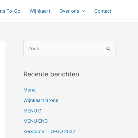
ons To-Go
Wijnkaart
Over ons
Contact
Z
o
e
Recente berichten
k
n
Menu
a
Wijnkaart Brons
a
MENU D
r
MENU ENG
:
Kerstdiner TO-GO 2022