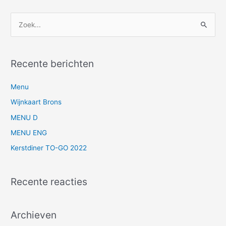
Z
o
e
Recente berichten
k
n
Menu
a
Wijnkaart Brons
a
MENU D
r
MENU ENG
:
Kerstdiner TO-GO 2022
Recente reacties
Archieven