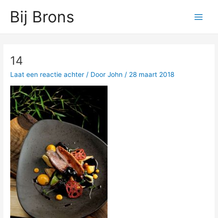
Ga
Main
Bij Brons
naar
Men
de
inhoud
Bericht
navigatie
14
Laat een reactie achter
/ Door
John
/
28 maart 2018