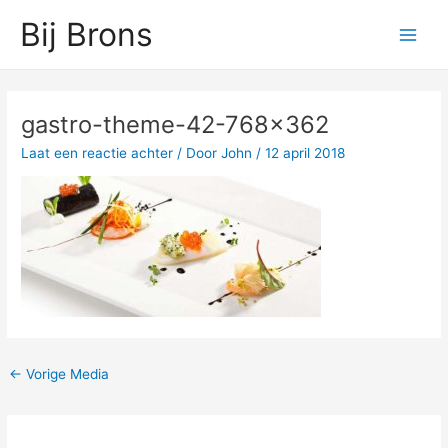
Ga
Main
Bij Brons
naar
Men
de
inhoud
Bericht
navigatie
gastro-theme-42-768×362
Laat een reactie achter
/ Door
John
/
12 april 2018
←
Vorige Media