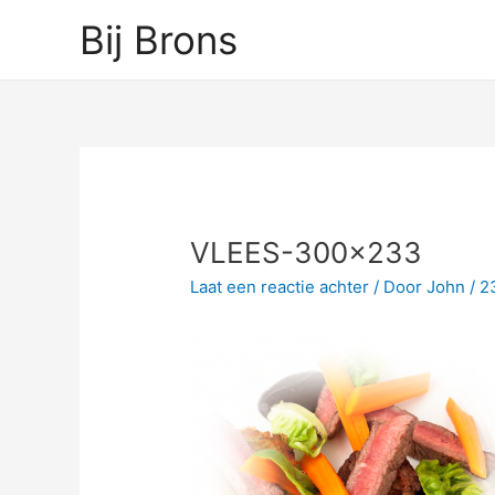
Ga
Bij Brons
naar
de
inhoud
Bericht
navigatie
VLEES-300×233
Laat een reactie achter
/ Door
John
/
2