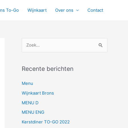
ons To-Go
Wijnkaart
Over ons
Contact
Z
o
e
Recente berichten
k
n
Menu
a
Wijnkaart Brons
a
MENU D
r
MENU ENG
:
Kerstdiner TO-GO 2022